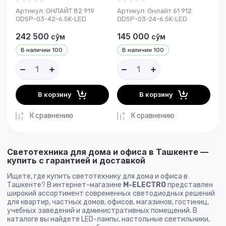
Артикул:
ОНЛАЙТ 82 919
Артикул:
Онлайт 61 912
ODSP-03-42-6.5K-LED
ODSP-03-24-6.5K-LED
242 500
145 000
сўм
сўм
В наличии
100
В наличии
100
В корзину
В корзину
К сравнению
К сравнению
Светотехника для дома и офиса в Ташкенте —
купить с гарантией и доставкой
Ищете, где купить светотехнику для дома и офиса в
Ташкенте? В интернет-магазине
M-ELECTRO
представлен
широкий ассортимент современных светодиодных решений
для квартир, частных домов, офисов, магазинов, гостиниц,
учебных заведений и административных помещений. В
каталоге вы найдете LED-лампы, настольные светильники,