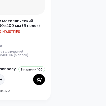
 металлический
0×400 мм (6 полок)
 INDUSTRIES
ет
металлический
400 мм (6 полок)
 запросу
В наличии
100
внению