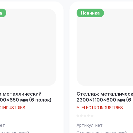
возрастание
а
Новинка
е - Я-А
е - А-Я
 металлический
Стеллаж металличес
00×650 мм (6 полок)
2300×1100×600 мм (6 
 INDUSTRIES
M-ELECTRO INDUSTRIES
ет
Артикул:
нет
металлический
Стеллаж металлический