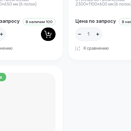
×650 мм (6 полок)
2300×1100×600 мм (6 полок
 запросу
Цена по запросу
В наличии
100
В на
внению
К сравнению
а