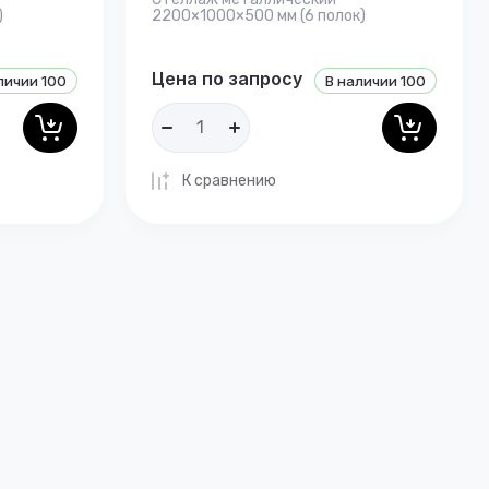
)
2200×1000×500 мм (6 полок)
Цена по запросу
личии
100
В наличии
100
К сравнению