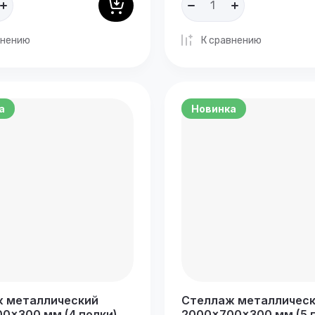
внению
К сравнению
а
Новинка
 металлический
Стеллаж металличес
0×300 мм (4 полки)
2000×700×300 мм (5 