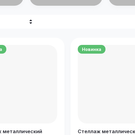
убывание
возрастание
а
Новинка
е - Я-А
е - А-Я
 металлический
Стеллаж металличес