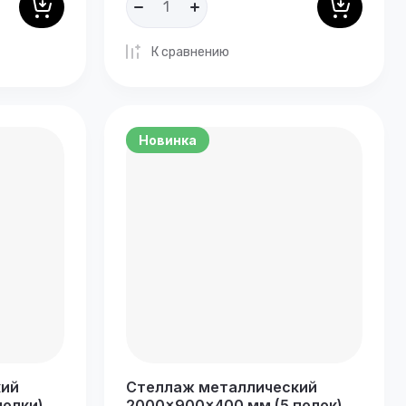
К сравнению
Новинка
кий
Стеллаж металлический
полки)
2000×900×400 мм (5 полок)