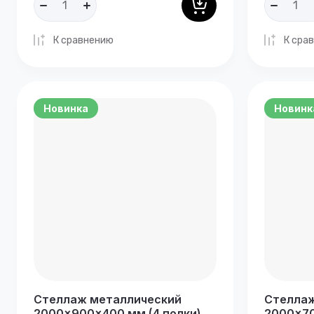
К сравнению
К сра
Новинка
Новинк
Стеллаж металлический
Стеллаж
2000×900×400 мм (4 полки)
2000×70