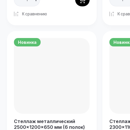
К сравнению
К сра
Новинка
Новинк
Стеллаж металлический
Стеллаж
2500×1200×650 мм (6 полок)
2300×11