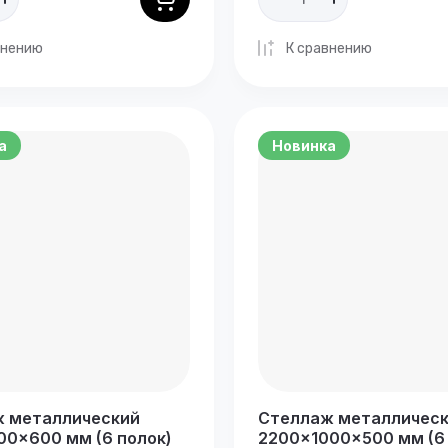
внению
К сравнению
а
Новинка
 металлический
Стеллаж металличес
00×600 мм (6 полок)
2200×1000×500 мм (6 