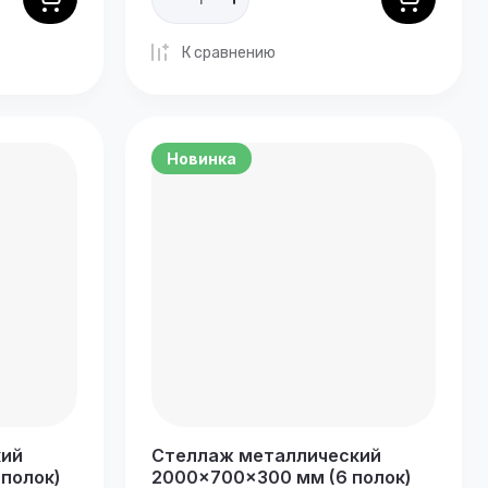
К сравнению
Новинка
кий
Стеллаж металлический
полок)
2000×700×300 мм (6 полок)