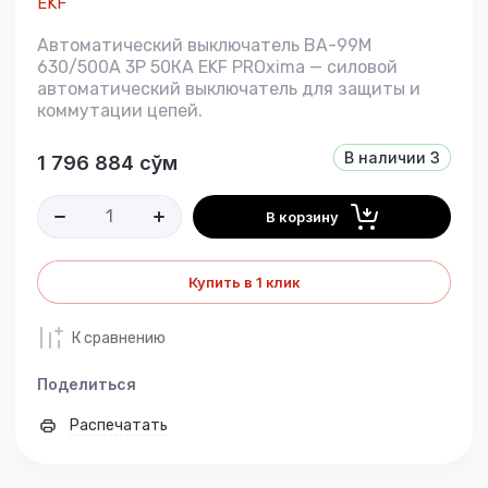
EKF
Автоматический выключатель ВА-99М
630/500А 3P 50КА EKF PROxima — силовой
автоматический выключатель для защиты и
коммутации цепей.
В наличии
3
1 796 884
сўм
В корзину
Купить в 1 клик
К сравнению
Поделиться
Распечатать