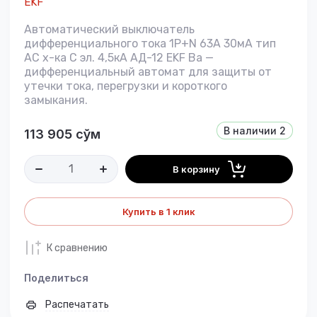
EKF
Автоматический выключатель
дифференциального тока 1P+N 63А 30мА тип
АС х-ка C эл. 4,5кА АД-12 EKF Ba —
дифференциальный автомат для защиты от
утечки тока, перегрузки и короткого
замыкания.
В наличии
2
113 905
сўм
В корзину
Купить в 1 клик
К сравнению
Поделиться
Распечатать