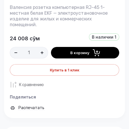
Валенсия розетка компьютерная RJ-45 1-
местная белая EKF — электроустановочное
изделие для жилых и коммерческих
помещений.
В наличии
1
24 008
сўм
В корзину
Купить в 1 клик
К сравнению
Поделиться
Распечатать