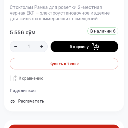
Стокгольм Рамка для розетки 2-местная
черная EKF — электроустановочное изделие
для жилых и коммерческих помещений.
В наличии
6
5 556
сўм
В корзину
Купить в 1 клик
К сравнению
Поделиться
Распечатать