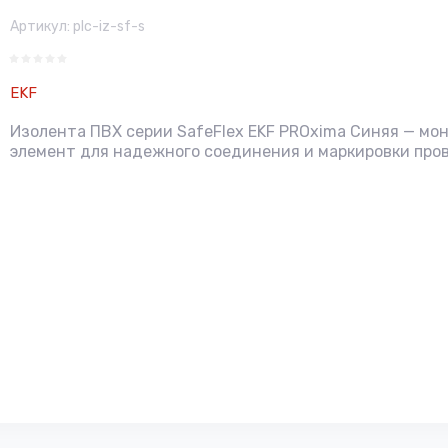
Артикул:
plc-iz-sf-s
EKF
Изолента ПВХ серии SafeFlex EKF PROxima Синяя — м
элемент для надежного соединения и маркировки про