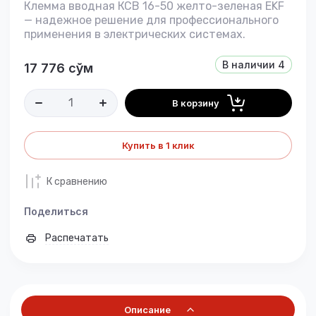
Клемма вводная КСВ 16-50 желто-зеленая EKF
— надежное решение для профессионального
применения в электрических системах.
В наличии
4
17 776
сўм
В корзину
Купить в 1 клик
К сравнению
Поделиться
Распечатать
Описание