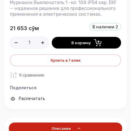
Мурманск Выключатель 1 -кл. 10А IP54 сер. EKF
— надежное решение для профессионального
применения в электрических системах.
В наличии
2
21 653
сўм
В корзину
Купить в 1 клик
К сравнению
Поделиться
Распечатать
Описание