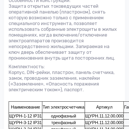
Особенности конструкции:
Защита открытых токоведущих частей
оперативной панелью (пластроном), снять
которую возможно только с применением
специального инструмента, позволяет
использовать собранные электрощиты в жилых
помещениях, когда включение/отключение
электроаппаратов производится
непосредственно жильцами. Запираемая на
ключ дверь обеспечивает защиту от
проникновения внутрь щита посторонних лиц.
Комплектность:
Корпус, DIN-рейки, пластрон, панель счетчика,
замок, проводник заземления, наклейки
(«Заземление», «Опасность поражения
электрическим током»), паспорт.
Наименование
Тип электросчетчика
Артикул
Га
ЩУРН-1-12 IP31
однофазный
ЩУРН.11.12.00.000
ЩУРН-3-12 IP31
трехфазный
ЩУРН.11.12.00.000