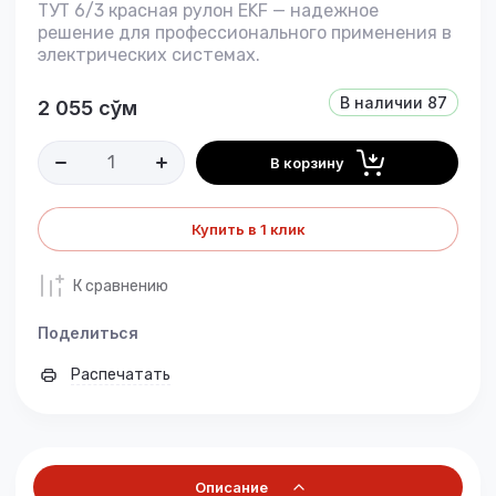
ТУТ 6/3 красная рулон EKF — надежное
решение для профессионального применения в
электрических системах.
В наличии
87
2 055
сўм
В корзину
Купить в 1 клик
К сравнению
Поделиться
Распечатать
Описание