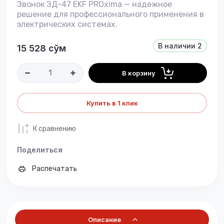
Звонок ЗД-47 EKF PROxima — надежное
решение для профессионального применения в
электрических системах.
В наличии
2
15 528
сўм
В корзину
Купить в 1 клик
К сравнению
Поделиться
Распечатать
Описание