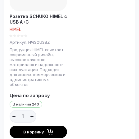
Розетка SCHUKO HIMEL с
USB A+C
HIMEL
Артикул:
HWSOUSBZ
Продукция HIMEL сочетает
современный дизайн,
высокое качество
материалов и надежность
эксплуатации. Подходит
для жилых, коммерческих и
административных
объектов.
Цена по запросу
В наличии
240
В корзину