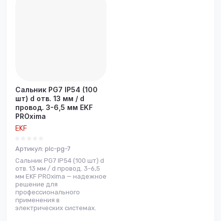
Цена -
возрастание
Название - Я-А
Название - А-Я
Сальник PG7 IP54 (100
шт) d отв. 13 мм / d
провод. 3-6,5 мм EKF
PROxima
EKF
Артикул:
plc-pg-7
Сальник PG7 IP54 (100 шт) d
отв. 13 мм / d провод. 3-6,5
мм EKF PROxima — надежное
решение для
профессионального
применения в
электрических системах.