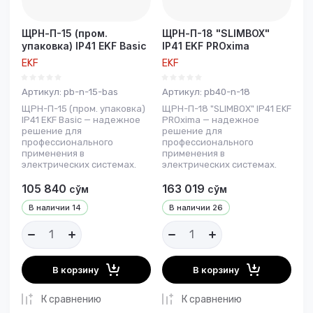
ЩРН-П-15 (пром.
ЩРН-П-18 "SLIMBOX"
упаковка) IP41 EKF Basic
IP41 EKF PROxima
EKF
EKF
Артикул:
pb-n-15-bas
Артикул:
pb40-n-18
ЩРН-П-15 (пром. упаковка)
ЩРН-П-18 "SLIMBOX" IP41 EKF
IP41 EKF Basic — надежное
PROxima — надежное
решение для
решение для
профессионального
профессионального
применения в
применения в
электрических системах.
электрических системах.
105 840
163 019
сўм
сўм
В наличии
14
В наличии
26
В корзину
В корзину
К сравнению
К сравнению