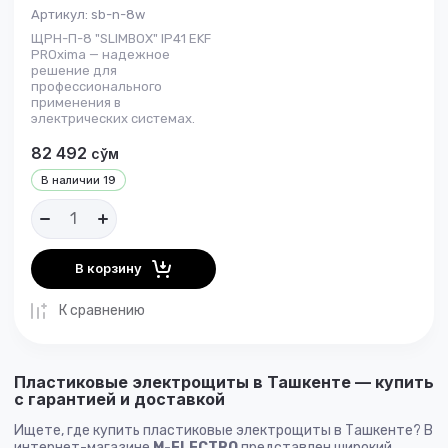
Артикул:
sb-n-8w
ЩРН-П-8 "SLIMBOX" IP41 EKF
PROxima — надежное
решение для
профессионального
применения в
электрических системах.
82 492
сўм
В наличии
19
В корзину
К сравнению
Пластиковые электрощиты в Ташкенте — купить
с гарантией и доставкой
Ищете, где купить пластиковые электрощиты в Ташкенте? В
интернет-магазине
M-ELECTRO
представлен широкий