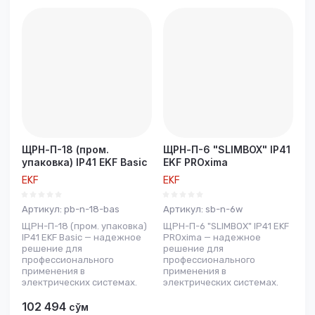
ЩРН-П-18 (пром.
ЩРН-П-6 "SLIMBOX" IP41
упаковка) IP41 EKF Basic
EKF PROxima
EKF
EKF
Артикул:
pb-n-18-bas
Артикул:
sb-n-6w
ЩРН-П-18 (пром. упаковка)
ЩРН-П-6 "SLIMBOX" IP41 EKF
IP41 EKF Basic — надежное
PROxima — надежное
решение для
решение для
профессионального
профессионального
применения в
применения в
электрических системах.
электрических системах.
102 494
сўм