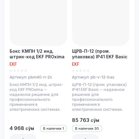
Название - Я-А
Название - А-Я
Бокс КМПН 1/2 инд.
ЩРВ-П-12 (пром.
штрих-код EKF PROxima
упаковка) IP41 EKF Basic
EKF
EKF
Артикул:
pbm40-n-2s
Артикул:
pb-v-12-bas
Бокс КМПН 1/2 инд. штрих-
ЩРВ-П-12 (пром. упаковка)
код EKF PROxima —
IP41 EKF Basic — надежное
надежное решение для
решение для
профессионального
профессионального
применения в
применения в
электрических системах.
электрических системах.
85 763
сўм
4 968
сўм
В наличии
1
В наличии
30