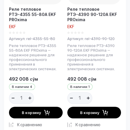
Реле тепловое
Реле тепловое
РТЭ-4355 55-80А EKF
РТЭ-4390 90-120А EKF
PROxima
PROxima
EKF
EKF
Артикул:
rel-4355-55-80
Артикул:
rel-4390-90-120
Реле тепловое РТЭ-4355
Реле тепловое РТЭ-4390
55-80А EKF PROxima —
90-120А EKF PROxima —
надежное решение для
надежное решение для
профессионального
профессионального
применения в
применения в
электрических системах.
электрических системах.
492 008
492 008
сўм
сўм
В наличии
4
В наличии
1
В корзину
В корзину
К сравнению
К сравнению