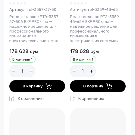
Артикул:
rel-3357-37-50
Артикул:
rel-3359-48-65
Реле тепловое РТЭ-3357
Реле тепловое РТЭ-3359
37-50А EKF PROxima —
48-65А EKF PROxima —
надежное решение для
надежное решение для
профессионального
профессионального
применения в
применения в
электрических системах.
электрических системах.
178 628
178 628
сўм
сўм
В наличии
1
В наличии
1
В корзину
В корзину
К сравнению
К сравнению