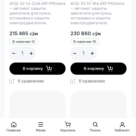
АПД-32 1,6-2,5А EKF PROxima
АПД-32 13-18А EKF PROxima
— автомат защиты
— автомат защиты
двигателя для пуска,
двигателя для пуска,
остановки и защиты
остановки и защиты
электродвигателя.
электродвигателя.
215 465
230 860
сўм
сўм
В наличии
12
В наличии
10
В корзину
В корзину
К сравнению
К сравнению
Главная
Меню
Корзина
Поиск
Кабинет