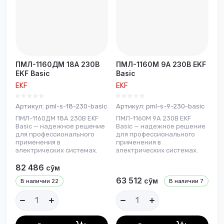
ПМЛ-1160ДМ 18А 230В
ПМЛ-1160М 9А 230В EKF
EKF Basic
Basic
EKF
EKF
Артикул:
pml-s-18-230-basic
Артикул:
pml-s-9-230-basic
ПМЛ-1160ДМ 18А 230В EKF
ПМЛ-1160М 9А 230В EKF
Basic — надежное решение
Basic — надежное решение
для профессионального
для профессионального
применения в
применения в
электрических системах.
электрических системах.
82 486
сўм
63 512
сўм
В наличии
22
В наличии
7