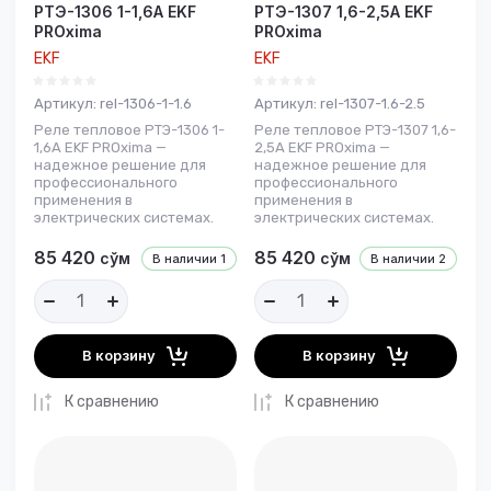
РТЭ-1306 1-1,6А EKF
РТЭ-1307 1,6-2,5А EKF
PROxima
PROxima
EKF
EKF
Артикул:
rel-1306-1-1.6
Артикул:
rel-1307-1.6-2.5
Реле тепловое РТЭ-1306 1-
Реле тепловое РТЭ-1307 1,6-
1,6А EKF PROxima —
2,5А EKF PROxima —
надежное решение для
надежное решение для
профессионального
профессионального
применения в
применения в
электрических системах.
электрических системах.
85 420
85 420
сўм
сўм
В наличии
1
В наличии
2
В корзину
В корзину
К сравнению
К сравнению