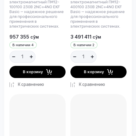
электромагнитный ПМ12-
электромагнитный ПМ12-
100100 230В 2NC+4NO EKF
400100 230В 2NC+4NO EKF
Basic — надежное решение
Basic — надежное решение
для профессионального
для профессионального
применения в
применения в
электрических системах.
электрических системах.
957 355
3 491 411
сўм
сўм
В наличии
4
В наличии
2
В корзину
В корзину
К сравнению
К сравнению