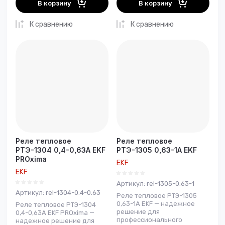
В корзину
В корзину
К сравнению
К сравнению
Реле тепловое
Реле тепловое
РТЭ-1304 0,4-0,63А EKF
РТЭ-1305 0,63-1А EKF
PROxima
EKF
EKF
Артикул:
rel-1305-0.63-1
Артикул:
rel-1304-0.4-0.63
Реле тепловое РТЭ-1305
0,63-1А EKF — надежное
Реле тепловое РТЭ-1304
решение для
0,4-0,63А EKF PROxima —
профессионального
надежное решение для