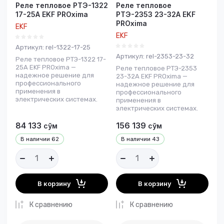
Реле тепловое РТЭ-1322
Реле тепловое
17-25А EKF PROxima
РТЭ-2353 23-32А EKF
PROxima
EKF
EKF
Артикул:
rel-1322-17-25
Артикул:
rel-2353-23-32
Реле тепловое РТЭ-1322 17-
25А EKF PROxima —
Реле тепловое РТЭ-2353
надежное решение для
23-32А EKF PROxima —
профессионального
надежное решение для
применения в
профессионального
электрических системах.
применения в
электрических системах.
84 133
156 139
сўм
сўм
В наличии
62
В наличии
43
В корзину
В корзину
К сравнению
К сравнению