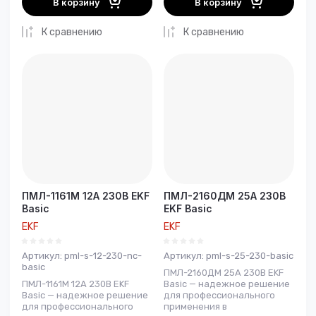
В корзину
В корзину
К сравнению
К сравнению
ПМЛ-1161М 12А 230В EKF
ПМЛ-2160ДМ 25А 230В
Basic
EKF Basic
EKF
EKF
Артикул:
pml-s-12-230-nc-
Артикул:
pml-s-25-230-basic
basic
ПМЛ-2160ДМ 25А 230В EKF
ПМЛ-1161М 12А 230В EKF
Basic — надежное решение
Basic — надежное решение
для профессионального
для профессионального
применения в