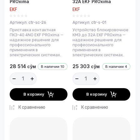
PROxima
32А EKF PROxima
EKF
EKF
Артикул:
ctr-sc-26
Артикул:
ctr-s-01
Приставка контактная
Уcтройство блокировочное
ПКЭ-40 4NO EKF PROxima —
КМЭ до 32А EKF PROxima —
надежное решение для
надежное решение для
профессионального
профессионального
применения в
применения в
электрических системах.
электрических системах.
28 514
25 303
сўм
сўм
В наличии
10
В наличии
4
В корзину
В корзину
К сравнению
К сравнению