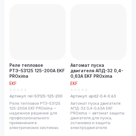
Реле тепловое
Автомат пуска
РТЭ-53125 125-200А EKF
двигателя АПД-32 0,4-
PROxima
0,63А EKF PROxima
EKF
EKF
Артикул:
rel-53125-125-200
Артикул:
apd2-0.4-0.63
Реле тепловое РТЭ-53125
Автомат пуска двигателя
125-200А EKF PROxima —
АПД-32 0,4-0,63А EKF
надежное решение для
PROxima — автомат защиты
профессионального
двигателя для пуска,
применения в
остановки и защиты
электрических системах.
электродвигателя.