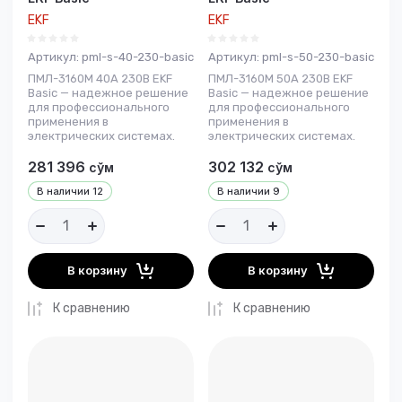
EKF
EKF
Артикул:
pml-s-40-230-basic
Артикул:
pml-s-50-230-basic
ПМЛ-3160М 40А 230В EKF
ПМЛ-3160М 50А 230В EKF
Basic — надежное решение
Basic — надежное решение
для профессионального
для профессионального
применения в
применения в
электрических системах.
электрических системах.
281 396
302 132
сўм
сўм
В наличии
12
В наличии
9
В корзину
В корзину
К сравнению
К сравнению