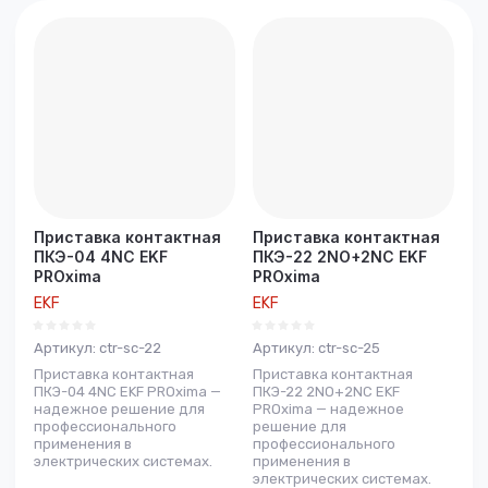
Цена -
возрастание
Название - Я-А
Название - А-Я
Приставка контактная
Приставка контактная
ПКЭ-04 4NC EKF
ПКЭ-22 2NO+2NC EKF
PROxima
PROxima
EKF
EKF
Артикул:
ctr-sc-22
Артикул:
ctr-sc-25
Приставка контактная
Приставка контактная
ПКЭ-04 4NC EKF PROxima —
ПКЭ-22 2NO+2NC EKF
надежное решение для
PROxima — надежное
профессионального
решение для
применения в
профессионального
электрических системах.
применения в
электрических системах.