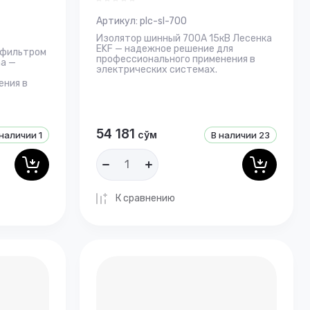
Артикул:
plc-sl-700
Изолятор шинный 700А 15кВ Лесенка
EKF — надежное решение для
 фильтром
профессионального применения в
ma —
электрических системах.
ения в
54 181
сўм
 наличии
1
В наличии
23
К сравнению