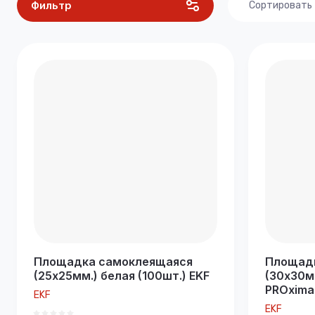
Фильтр
Сортировать
Цена - 
Цена - 
Названи
Названи
Площадка самоклеящаяся
Площад
(25х25мм.) белая (100шт.) EKF
(30х30мм
PROxima
EKF
EKF