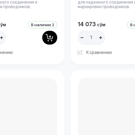
ного соединения и
для надежного соединения 
и проводников.
маркировки проводников.
14 073
сўм
сўм
В наличии
2
В 
внению
К сравнению