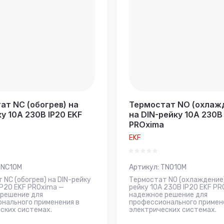
ат NC (обогрев) на
Термостат NO (охлаж
у 10А 230В IP20 EKF
на DIN-рейку 10А 230В 
PROxima
EKF
NC10M
Артикул:
TNO10M
 NC (обогрев) на DIN-рейку
Термостат NO (охлаждение)
IP20 EKF PROxima —
рейку 10А 230В IP20 EKF PR
решение для
надежное решение для
нального применения в
профессионального примен
ских системах.
электрических системах.