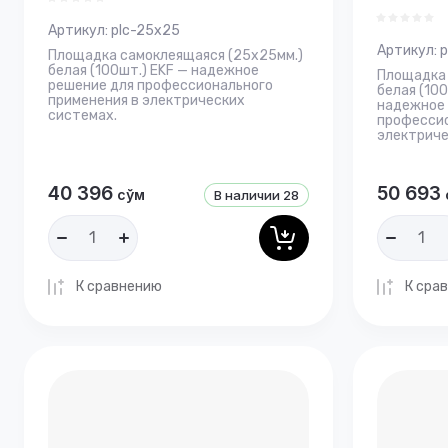
Артикул:
plc-25x25
Артикул:
p
Площадка самоклеящаяся (25х25мм.)
белая (100шт.) EKF — надежное
Площадка 
решение для профессионального
белая (10
применения в электрических
надежное 
системах.
профессио
электриче
40 396
50 693
сўм
В наличии
28
К сравнению
К сра