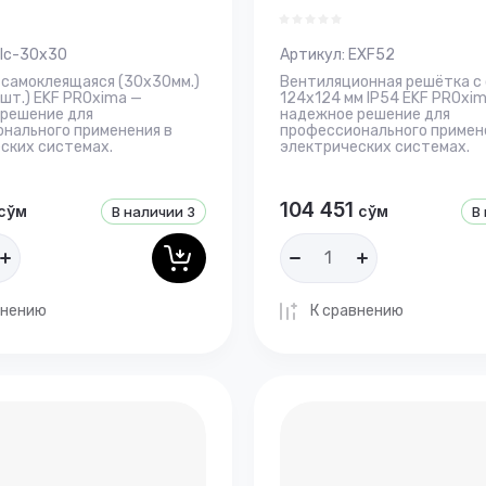
lc-30x30
Артикул:
EXF52
самоклеящаяся (30х30мм.)
Вентиляционная решётка с
0шт.) EKF PROxima —
124x124 мм IP54 EKF PROxi
решение для
надежное решение для
нального применения в
профессионального примен
ских системах.
электрических системах.
104 451
сўм
сўм
В наличии
3
В
внению
К сравнению