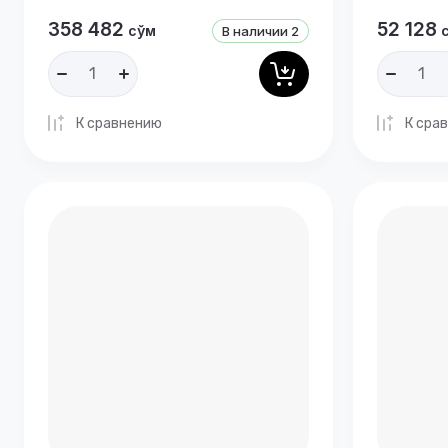
358 482
52 128
сўм
В наличии
2
К сравнению
К сра