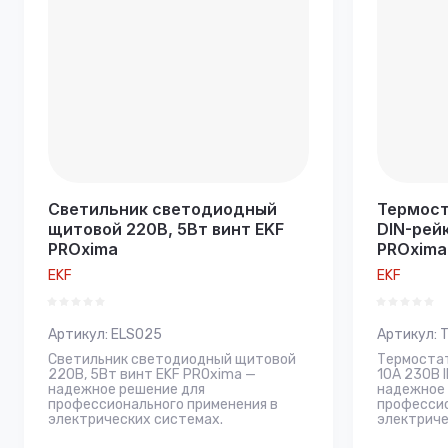
Светильник светодиодный
Термост
щитовой 220В, 5Вт винт EKF
DIN-рейк
PROxima
PROxima
EKF
EKF
Артикул:
ELS025
Артикул:
T
Светильник светодиодный щитовой
Термостат
220В, 5Вт винт EKF PROxima —
10А 230В 
надежное решение для
надежное 
профессионального применения в
профессио
электрических системах.
электриче