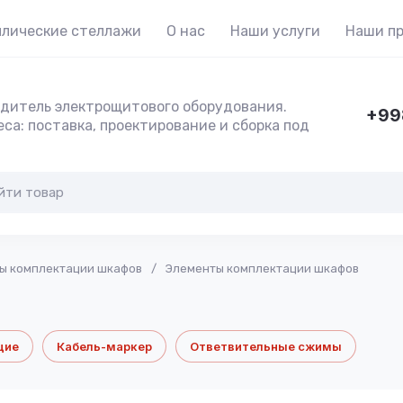
лические стеллажи
О нас
Наши услуги
Наши п
дитель электрощитового оборудования.
+99
са: поставка, проектирование и сборка под
ы комплектации шкафов
/
Элементы комплектации шкафов
щие
Кабель-маркер
Ответвительные сжимы