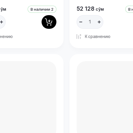
52 128
сўм
сўм
В наличии
2
В 
внению
К сравнению