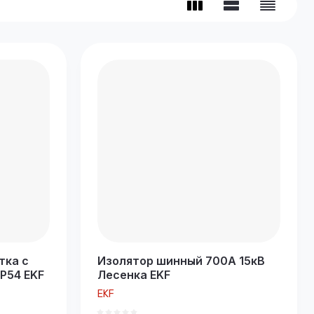
тка с
Изолятор шинный 700А 15кВ
P54 EKF
Лесенка EKF
EKF