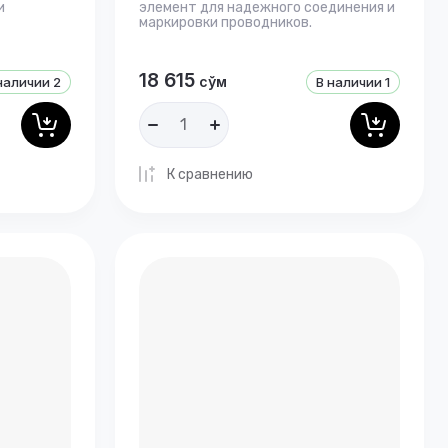
и
элемент для надежного соединения и
маркировки проводников.
18 615
сўм
наличии
2
В наличии
1
К сравнению