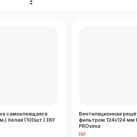
убывание
возрастание
е - Я-А
е - А-Я
ка самоклеящаяся
Вентиляционная решё
.) белая (100шт.) EKF
фильтром 124x124 мм I
PROxima
EKF