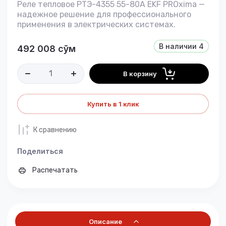
Реле тепловое РТЭ-4355 55-80А EKF PROxima —
надежное решение для профессионального
применения в электрических системах.
В наличии
4
492 008
сўм
В корзину
Купить в 1 клик
К сравнению
Поделиться
Распечатать
Описание